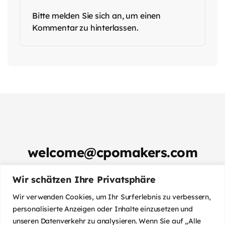
Bitte melden Sie sich an, um einen
Kommentar zu hinterlassen.
welcome@cpomakers.com
Reaktionszeit: max. 4 Stunden
Wir schätzen Ihre Privatsphäre
Wir sind aus der
Schweiz und sprechen
Deutsch,
Wir verwenden Cookies, um Ihr Surferlebnis zu verbessern,
Englisch und
Französisch.
personalisierte Anzeigen oder Inhalte einzusetzen und
unseren Datenverkehr zu analysieren. Wenn Sie auf „Alle