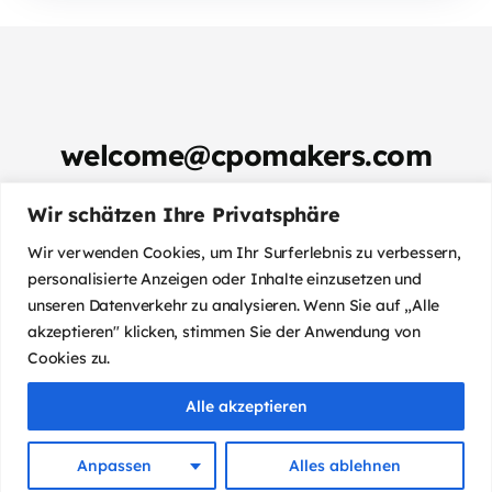
welcome@cpomakers.com
Reaktionszeit: max. 4 Stunden
Wir schätzen Ihre Privatsphäre
Wir sind aus der
Schweiz und sprechen
Deutsch,
Wir verwenden Cookies, um Ihr Surferlebnis zu verbessern,
Englisch und
Französisch.
personalisierte Anzeigen oder Inhalte einzusetzen und
unseren Datenverkehr zu analysieren. Wenn Sie auf „Alle
akzeptieren" klicken, stimmen Sie der Anwendung von
Cookies zu.
Alle akzeptieren
Kontaktiere uns
Impressum
Datenschutz
Anpassen
Alles ablehnen
Copyright ©2026 CPO MAKERS. All rights reserved.